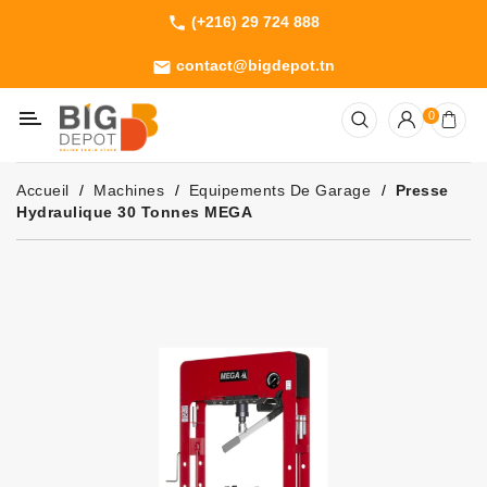
(+216) 29 724 888
phone
Catégorie
contact@bigdepot.tn
email
Machines
0
Outillage
Jardinage
Accueil
Machines
Equipements De Garage
Presse
Consommables
Hydraulique 30 Tonnes MEGA