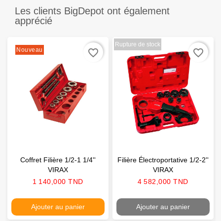
Les clients BigDepot ont également
apprécié
Rupture de stock
Nouveau
favorite_border
favorite_border
Coffret Filière 1/2-1 1/4''
Filière Électroportative 1/2-2''
VIRAX
VIRAX
Prix
Prix
1 140,000 TND
4 582,000 TND
Ajouter au panier
Ajouter au panier