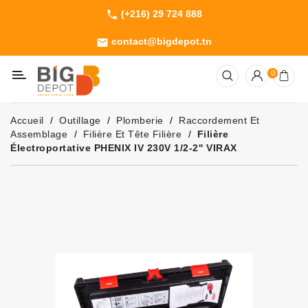
(+216) 29 724 888
phone
Catégorie
contact@bigdepot.tn
email
Machines
0
Outillage
Jardinage
Accueil
Outillage
Plomberie
Raccordement Et
Consommables
Assemblage
Filière Et Tête Filière
Filière
Électroportative PHENIX IV 230V 1/2-2'' VIRAX