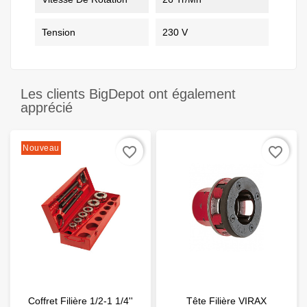
Tension
230 V
Les clients BigDepot ont également
apprécié
Nouveau
favorite_border
favorite_border
Coffret Filière 1/2-1 1/4''
Tête Filière VIRAX