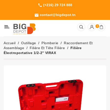
(+216) 29 724 888
phone
Catégorie
contact@bigdepot.tn
email
Machines
0
Outillage
Jardinage
Accueil
Outillage
Plomberie
Raccordement Et
Consommables
Assemblage
Filière Et Tête Filière
Filière
Électroportative 1/2-2'' VIRAX