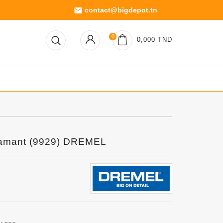
contact@bigdepot.tn
email
0
0,000 TND
iamant (9929) DREMEL