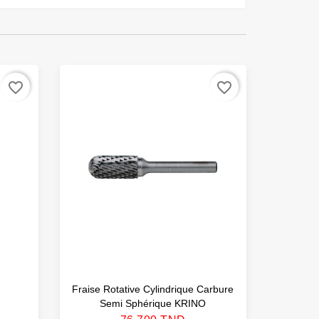
favorite_border
favorite_border
Fraise Rotative Cylindrique Carbure
Foret À 
Semi Sphérique KRINO