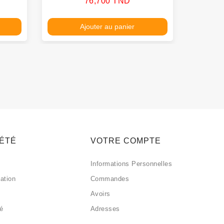
Prix
76,700 TND
Ajouter au panier
IÉTÉ
VOTRE COMPTE
Informations Personnelles
sation
Commandes
Avoirs
sé
Adresses