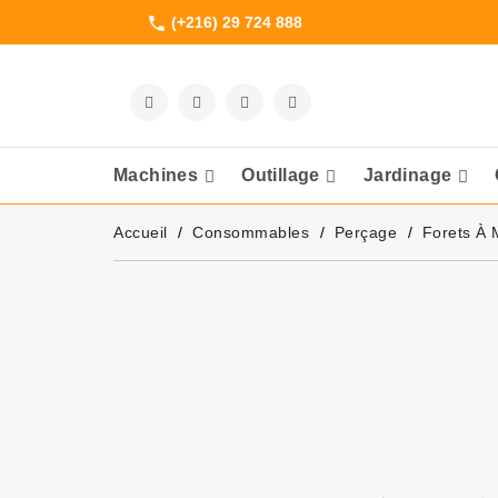
(+216) 29 724 888
phone
Machines
Outillage
Jardinage
Meuleuses Et 
Accueil
Consommables
Perçage
Forets À 