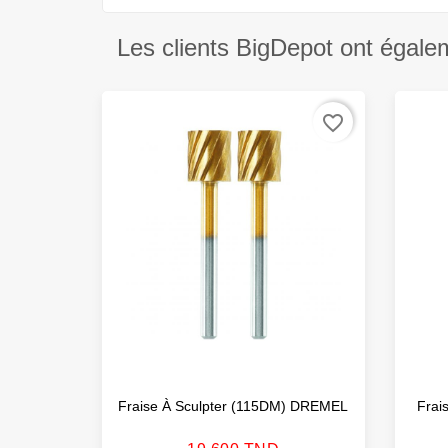
Les clients BigDepot ont égale
favorite_border
Fraise À Sculpter (115DM) DREMEL
Frai