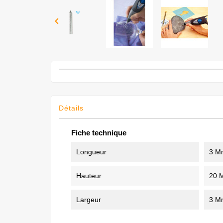

Détails
Fiche technique
Longueur
3 M
Hauteur
20 
Largeur
3 M