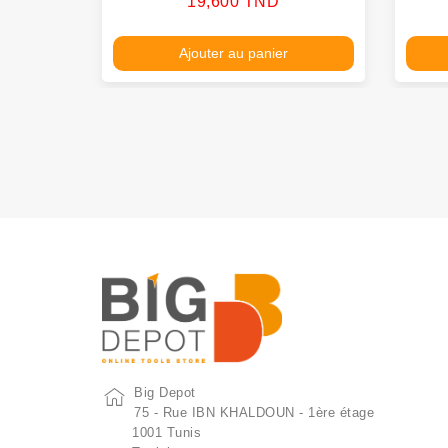
Prix
19,600 TND
Ajouter au panier
Big Depot
75 - Rue IBN KHALDOUN - 1ère étage
1001 Tunis