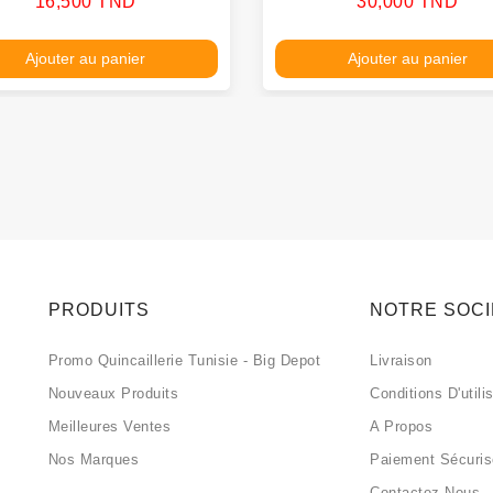
Prix
Prix
16,500 TND
30,000 TND
Ajouter au panier
Ajouter au panier
PRODUITS
NOTRE SOC
Promo Quincaillerie Tunisie - Big Depot
Livraison
Nouveaux Produits
Conditions D'utili
Meilleures Ventes
A Propos
Nos Marques
Paiement Sécuri
Contactez-Nous