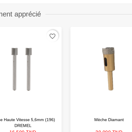
ment apprécié
favorite_border
se Haute Vitesse 5,6mm (196)
Mèche Diamant
DREMEL