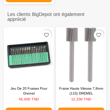
Les clients BigDepot ont également
apprécié
favorite_border
favorite_border
Jeu De 20 Fraises Pour
Fraise Haute Vitesse 7,8mm
Dremel
(115) DREMEL
Prix
Prix
55,000 TND
12,200 TND