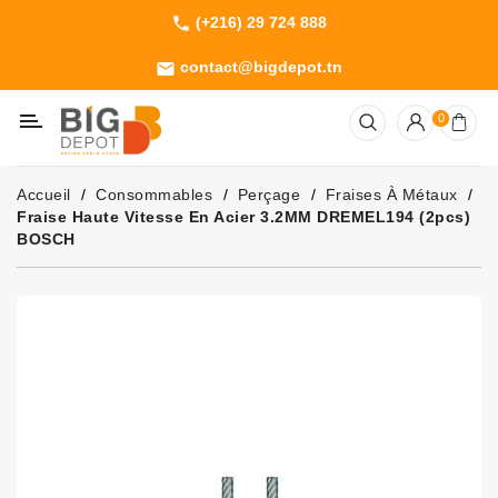
(+216) 29 724 888
phone
Catégorie
contact@bigdepot.tn
email
Machines
0
Outillage
Jardinage
Accueil
Consommables
Perçage
Fraises À Métaux
Consommables
Fraise Haute Vitesse En Acier 3.2MM DREMEL194 (2pcs)
BOSCH