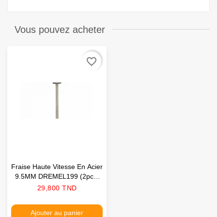
Vous pouvez acheter
favorite_border
Fraise Haute Vitesse En Acier
9.5MM DREMEL199 (2pcs)
BOSCH
Prix
29,800 TND
Ajouter au panier