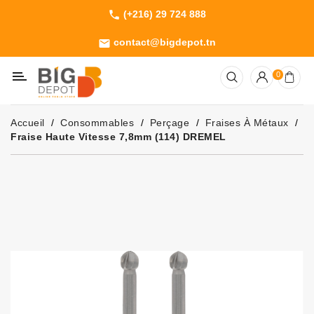
(+216) 29 724 888
phone
Catégorie
contact@bigdepot.tn
email
Machines
0
Outillage
Jardinage
Accueil
Consommables
Perçage
Fraises À Métaux
Consommables
Fraise Haute Vitesse 7,8mm (114) DREMEL