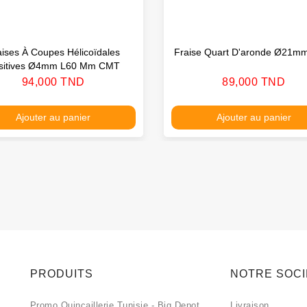
aises À Coupes Hélicoïdales
Fraise Quart D'aronde Ø21
sitives Ø4mm L60 Mm CMT
Prix
Prix
94,000 TND
89,000 TND
Ajouter au panier
Ajouter au panier
PRODUITS
NOTRE SOC
Promo Quincaillerie Tunisie - Big Depot
Livraison