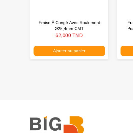
Fraise À Congé Avec Roulement
Fr
Ø25,4mm CMT
Po
Prix
62,000 TND
Ajouter au panier