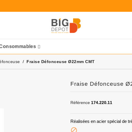
Consommables
Ponceuses Pneumatique
éfonceuse
Fraise Défonceuse Ø22mm CMT
Fraise Défonceuse 
Référence
174.220.11
Réalisées en acier spécial de trè
