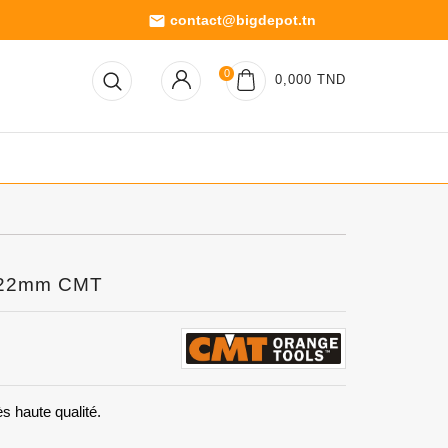
contact@bigdepot.tn
email
0
0,000 TND
Ø22mm CMT
s haute qualité.