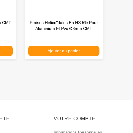
mm CMT
Fraises Hélicoïdales En HS 5% Pour
Jeu
Aluminium Et Pvc Ø8mm CMT
Ajouter au panier
IÉTÉ
VOTRE COMPTE
Informations Personnelles