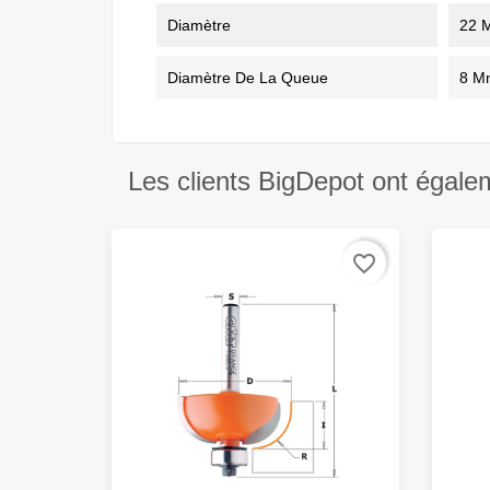
Diamètre
22 
Diamètre De La Queue
8 M
Les clients BigDepot ont égale
favorite_border