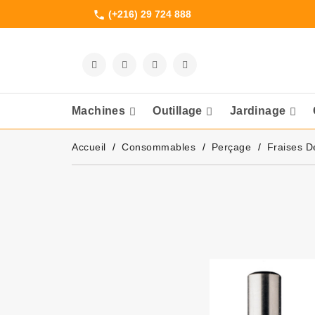
(+216) 29 724 888
phone
Machines
Outillage
Jardinage
Meuleuses Et 
Accueil
Consommables
Perçage
Fraises D