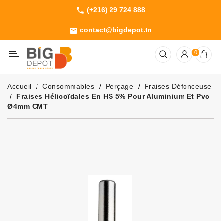
(+216) 29 724 888
phone
Catégorie
contact@bigdepot.tn
email
Machines
0
Outillage
Jardinage
Accueil
Consommables
Perçage
Fraises Défonceuse
Consommables
Fraises Hélicoïdales En HS 5% Pour Aluminium Et Pvc
Ø4mm CMT