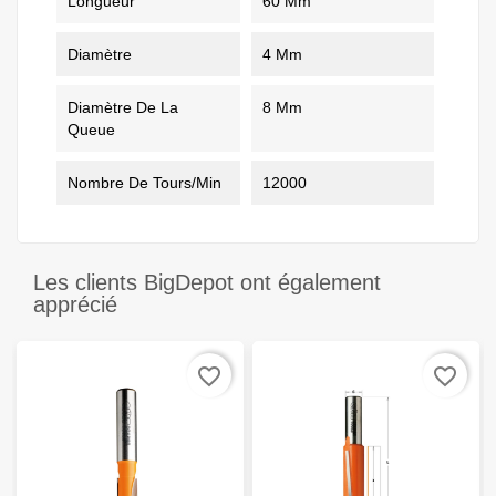
Longueur
60 Mm
Diamètre
4 Mm
Diamètre De La
8 Mm
Queue
Nombre De Tours/min
12000
Les clients BigDepot ont également
apprécié
favorite_border
favorite_border