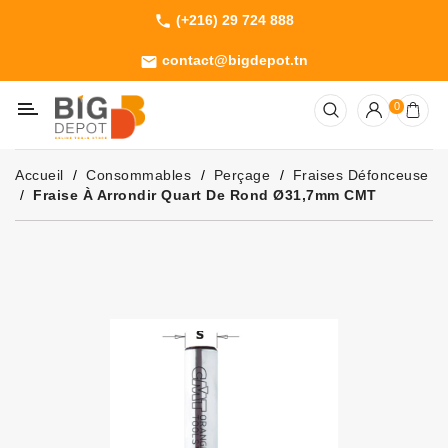
(+216) 29 724 888
phone
Catégorie
contact@bigdepot.tn
email
Machines
0
Outillage
Jardinage
Accueil
Consommables
Perçage
Fraises Défonceuse
Consommables
Fraise À Arrondir Quart De Rond Ø31,7mm CMT