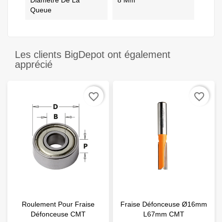
Diamètre De La
8 Mm
Queue
Les clients BigDepot ont également
apprécié
favorite_border
favorite_border
Roulement Pour Fraise
Fraise Défonceuse Ø16mm
Défonceuse CMT
L67mm CMT