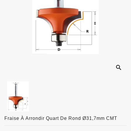
search
Fraise À Arrondir Quart De Rond Ø31,7mm CMT