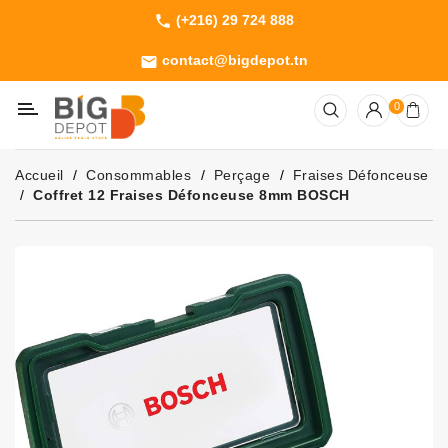
(+216) 29 724 888
phone
Catégorie
contact@bigdepot.tn
email
Machines
0
Outillage
Jardinage
Accueil
Consommables
Perçage
Fraises Défonceuse
Consommables
Coffret 12 Fraises Défonceuse 8mm BOSCH