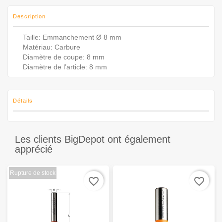
Description
Taille: Emmanchement Ø 8 mm
Matériau: Carbure
Diamètre de coupe: 8 mm
Diamètre de l’article: 8 mm
Détails
Les clients BigDepot ont également
apprécié
Rupture de stock
favorite_border
favorite_border