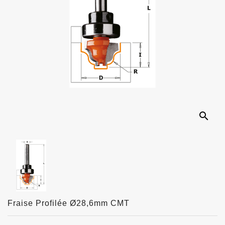
search
Fraise Profilée Ø28,6mm CMT