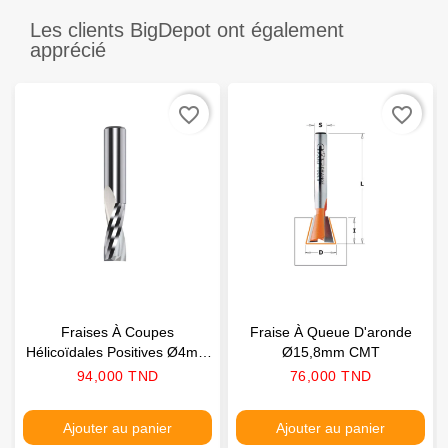
Les clients BigDepot ont également
apprécié
favorite_border
favorite_border
Fraises À Coupes
Fraise À Queue D'aronde
Hélicoïdales Positives Ø4mm
Ø15,8mm CMT
L60 Mm CMT
Prix
Prix
94,000 TND
76,000 TND
Ajouter au panier
Ajouter au panier