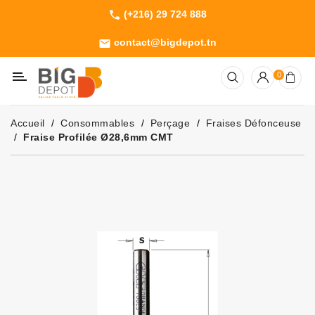
(+216) 29 724 888
phone
Catégorie
contact@bigdepot.tn
email
Machines
0
Outillage
Jardinage
Accueil
Consommables
Perçage
Fraises Défonceuse
Consommables
Fraise Profilée Ø28,6mm CMT