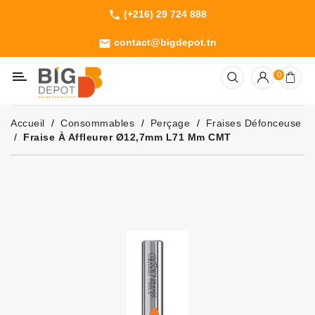
(+216) 29 724 888
phone
Catégorie
contact@bigdepot.tn
email
Machines
0
Outillage
Jardinage
Accueil
Consommables
Perçage
Fraises Défonceuse
Consommables
Fraise À Affleurer Ø12,7mm L71 Mm CMT