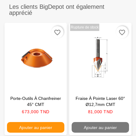
Les clients BigDepot ont également
apprécié
Rupture de stock
favorite_border
favorite_border
Porte-Outils À Chanfreiner
Fraise À Pointe Laser 60°
45° CMT
Ø12,7mm CMT
Prix
Prix
673,000 TND
81,000 TND
Ajouter au panier
Ajouter au panier