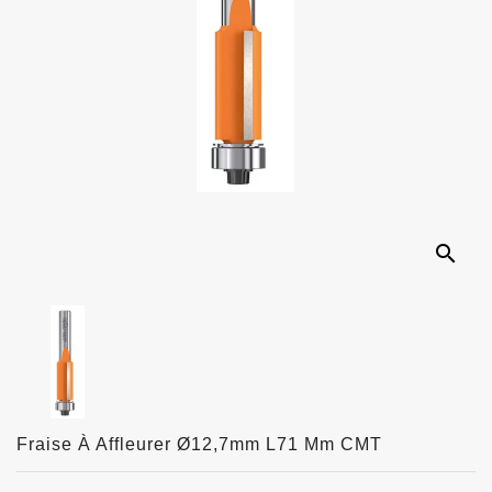
search
Fraise À Affleurer Ø12,7mm L71 Mm CMT