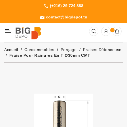
(+216) 29 724 888
phone
Catégorie
contact@bigdepot.tn
email
Machines
0
Outillage
Jardinage
Accueil
Consommables
Perçage
Fraises Défonceuse
Consommables
Fraise Pour Rainures En T Ø30mm CMT