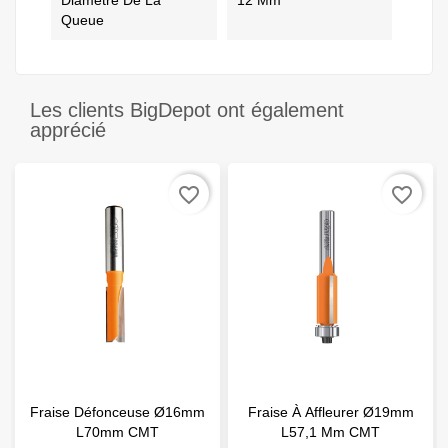
Diamètre De La
12 Mm
Queue
Les clients BigDepot ont également
apprécié
favorite_border
favorite_border
Fraise Défonceuse Ø16mm
Fraise À Affleurer Ø19mm
L70mm CMT
L57,1 Mm CMT