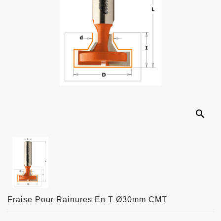
search
Fraise Pour Rainures En T Ø30mm CMT