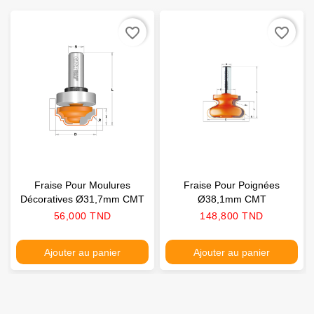
favorite_border
favorite_border
Fraise Pour Moulures
Fraise Pour Poignées
Décoratives Ø31,7mm CMT
Ø38,1mm CMT
Prix
Prix
56,000 TND
148,800 TND
Ajouter au panier
Ajouter au panier