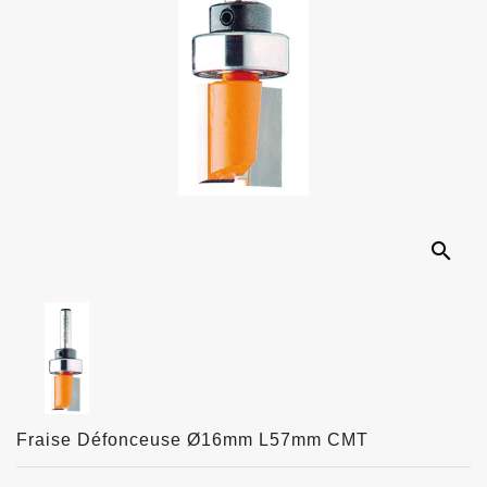
search
Fraise Défonceuse Ø16mm L57mm CMT