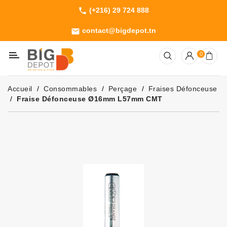
(+216) 29 724 888
phone
Catégorie
contact@bigdepot.tn
email
Machines
0
Outillage
Jardinage
Accueil
Consommables
Perçage
Fraises Défonceuse
Consommables
Fraise Défonceuse Ø16mm L57mm CMT