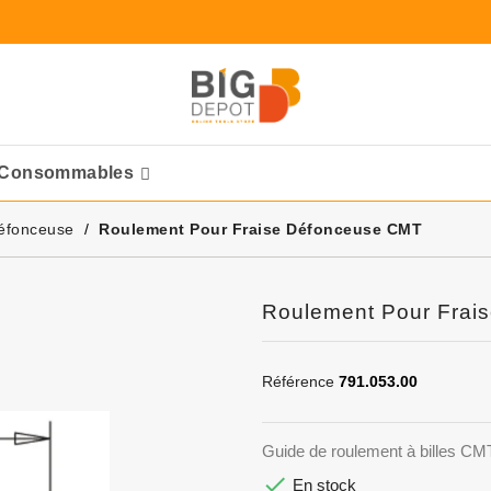
Consommables
Ponceuses Pneumatique
éfonceuse
Roulement Pour Fraise Défonceuse CMT
Roulement Pour Frai
Référence
791.053.00
Guide de roulement à billes C

En stock