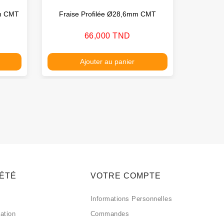
mm CMT
Fraise Profilée Ø28,6mm CMT
Fraise
Prix
66,000 TND
Ajouter au panier
IÉTÉ
VOTRE COMPTE
Informations Personnelles
sation
Commandes