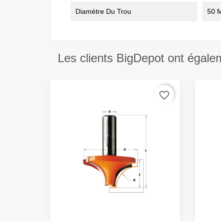
Diamètre Du Trou
50 
Les clients BigDepot ont égale
favorite_border