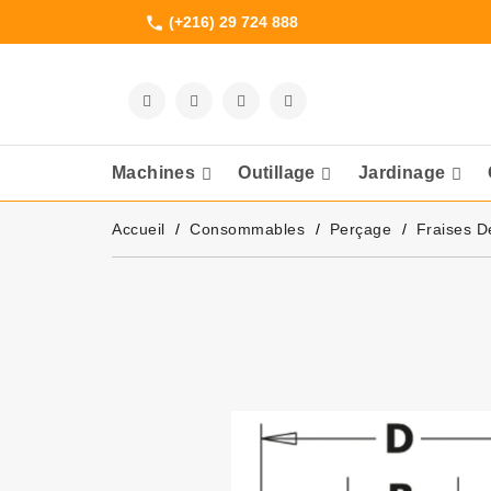
(+216) 29 724 888
phone
Machines
Outillage
Jardinage
Meuleuses Et 
Accueil
Consommables
Perçage
Fraises D