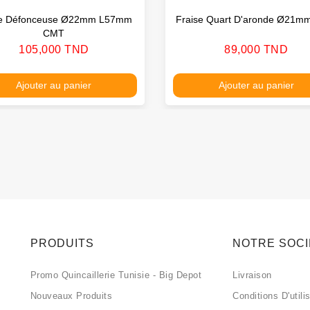
se Défonceuse Ø22mm L57mm
Fraise Quart D'aronde Ø21
CMT
Prix
Prix
105,000 TND
89,000 TND
Ajouter au panier
Ajouter au panier
PRODUITS
NOTRE SOC
Promo Quincaillerie Tunisie - Big Depot
Livraison
Nouveaux Produits
Conditions D'utili