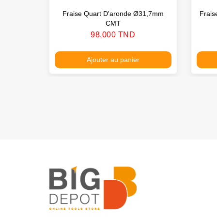
Fraise Quart D'aronde Ø31,7mm
Frai
CMT
Prix
98,000 TND
Ajouter au panier