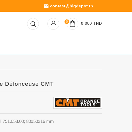
contact@bigdepot.tn
email
0
0,000 TND
se Défonceuse CMT
MT 791.053.00; 80x50x16 mm