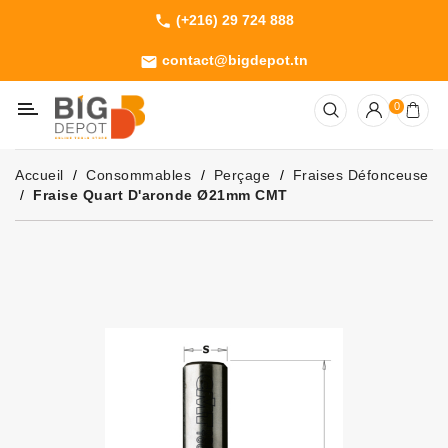
(+216) 29 724 888
phone
Catégorie
contact@bigdepot.tn
email
Machines
0
Outillage
Jardinage
Accueil
Consommables
Perçage
Fraises Défonceuse
Consommables
Fraise Quart D'aronde Ø21mm CMT