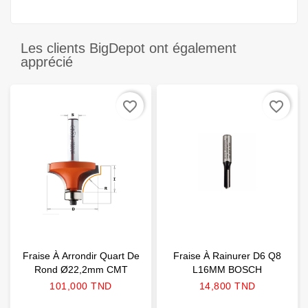
Les clients BigDepot ont également
apprécié
favorite_border
favorite_border
Fraise À Arrondir Quart De
Fraise À Rainurer D6 Q8
Rond Ø22,2mm CMT
L16MM BOSCH
Prix
Prix
101,000 TND
14,800 TND