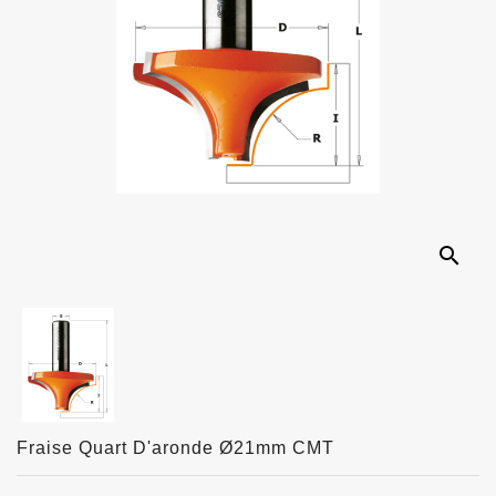
search
Fraise Quart D'aronde Ø21mm CMT