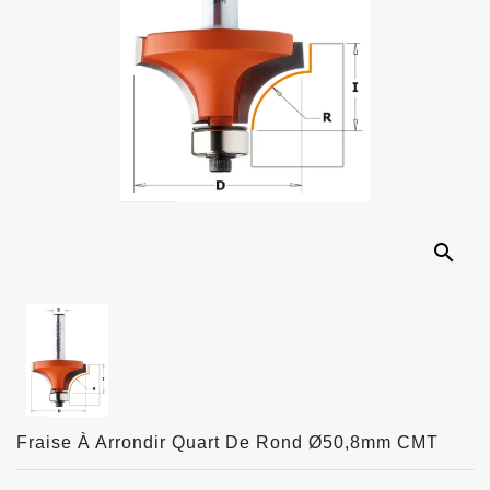
search
Fraise À Arrondir Quart De Rond Ø50,8mm CMT