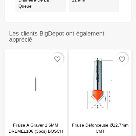
Diamètre De La
12 Mm
Queue
Les clients BigDepot ont également
apprécié
favorite_border
favorite_border
Fraise À Graver 1.6MM
Fraise Défonceuse Ø12,7mm
DREMEL106 (3pcs) BOSCH
CMT