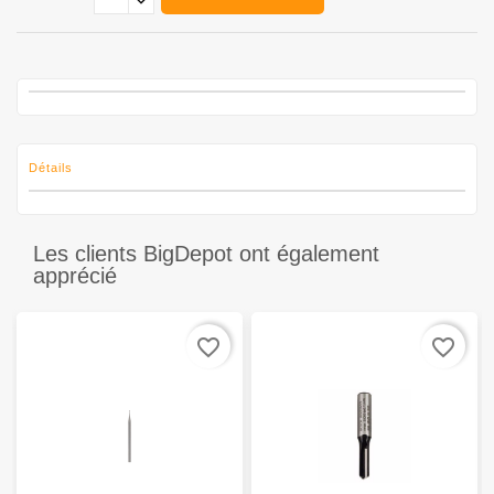
Détails
Les clients BigDepot ont également
apprécié
favorite_border
favorite_border