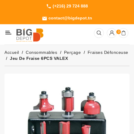
(+216) 29 724 888
phone
Catégorie
contact@bigdepot.tn
email
Machines
0
Outillage
Jardinage
Accueil
Consommables
Perçage
Fraises Défonceuse
Consommables
Jeu De Fraise 6PCS VALEX