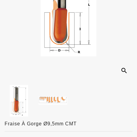
search
Fraise À Gorge Ø9,5mm CMT