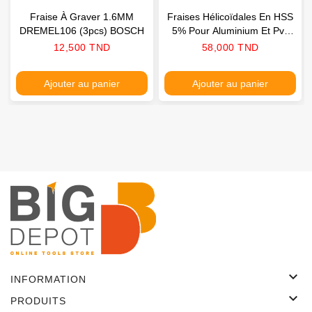
Fraise À Graver 1.6MM
Fraises Hélicoïdales En HSS
DREMEL106 (3pcs) BOSCH
5% Pour Aluminium Et Pvc
Ø5mm CMT
Prix
Prix
12,500 TND
58,000 TND
Ajouter au panier
Ajouter au panier

INFORMATION

PRODUITS