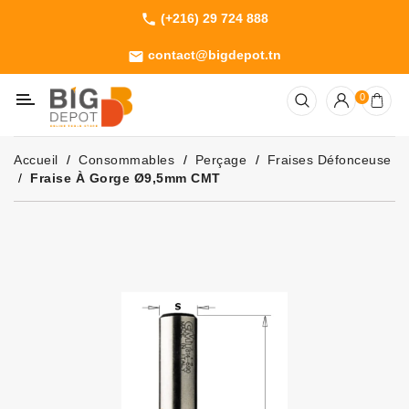
(+216) 29 724 888
phone
Catégorie
contact@bigdepot.tn
email
Machines
0
Outillage
Jardinage
Accueil
Consommables
Perçage
Fraises Défonceuse
Consommables
Fraise À Gorge Ø9,5mm CMT