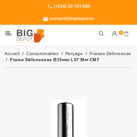
(+216) 29 724 888
phone
Catégorie
contact@bigdepot.tn
email
Machines
0
Outillage
Jardinage
Accueil
Consommables
Perçage
Fraises Défonceuse
Consommables
Fraise Défonceuse Ø15mm L57 Mm CMT