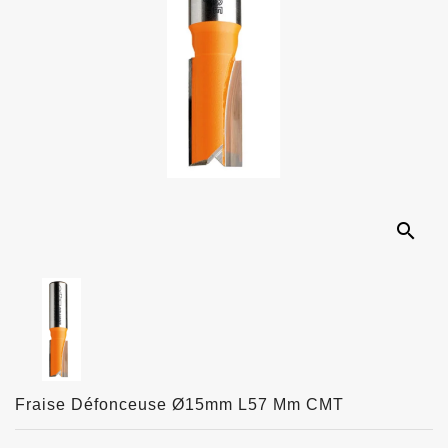
search
Fraise Défonceuse Ø15mm L57 Mm CMT