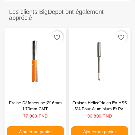
Les clients BigDepot ont également
apprécié
favorite_border
favorite_border
Fraise Défonceuse Ø16mm
Fraises Hélicoïdales En HSS
L70mm CMT
5% Pour Aluminium Et Pvc
Ø10mm CMT
Prix
Prix
77,000 TND
96,800 TND
Ajouter au panier
Ajouter au panier