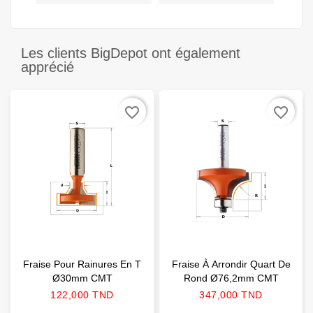
Les clients BigDepot ont également
apprécié
favorite_border
favorite_border
Fraise Pour Rainures En T
Fraise À Arrondir Quart De
Ø30mm CMT
Rond Ø76,2mm CMT
Prix
Prix
122,000 TND
347,000 TND