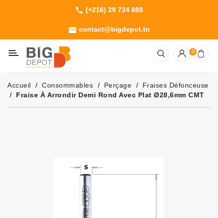
(+216) 29 724 888
phone
Catégorie
contact@bigdepot.tn
email
Machines
0
Outillage
Jardinage
Accueil
Consommables
Perçage
Fraises Défonceuse
Consommables
Fraise À Arrondir Demi Rond Avec Plat Ø28,6mm CMT