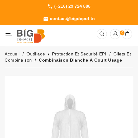
(+216) 29 724 888
phone
Catégorie
contact@bigdepot.tn
email
Machines
0
Outillage
Jardinage
Accueil
Outillage
Protection Et Sécurité EPI
Gilets Et
Consommables
Combinaison
Combinaison Blanche À Court Usage