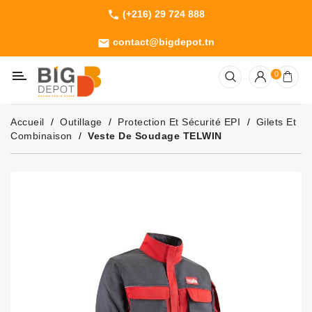
(+216) 29 724 888
phone
Catégorie
contact@bigdepot.tn
email
Machines
0
Outillage
Jardinage
Accueil
Outillage
Protection Et Sécurité EPI
Gilets Et
Consommables
Combinaison
Veste De Soudage TELWIN