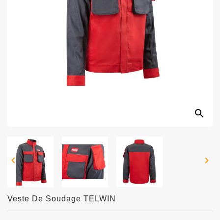
search


Veste De Soudage TELWIN