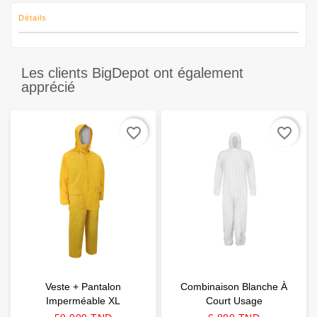
Détails
Les clients BigDepot ont également
apprécié
favorite_border
favorite_border
Veste + Pantalon
Combinaison Blanche À
Imperméable XL
Court Usage
Prix
Prix