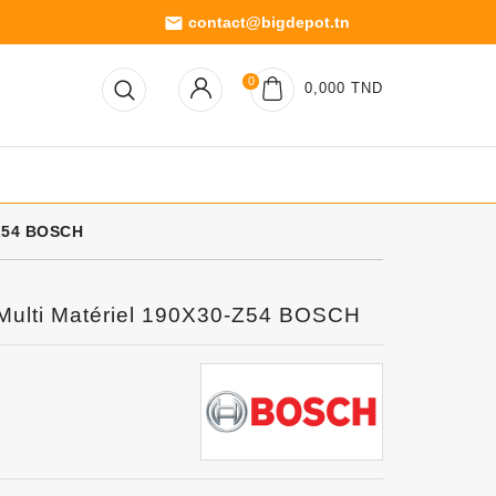
contact@bigdepot.tn
email
0
0,000 TND
-Z54 BOSCH
 Multi Matériel 190X30-Z54 BOSCH