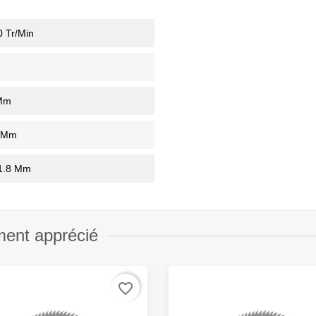
 Tr/min
Mm
 Mm
/1.8 Mm
ment apprécié
favorite_border