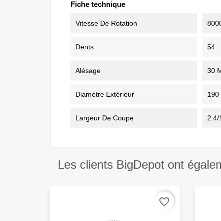
Fiche technique
Vitesse De Rotation
8000
Dents
54
Alésage
30 
Diamètre Extérieur
190
Largeur De Coupe
2.4
Les clients BigDepot ont égale
favorite_border