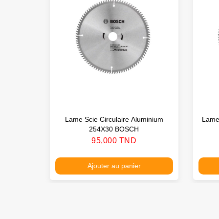
Lame Scie Circulaire Aluminium
Lame 
254X30 BOSCH
Prix
95,000 TND
Ajouter au panier