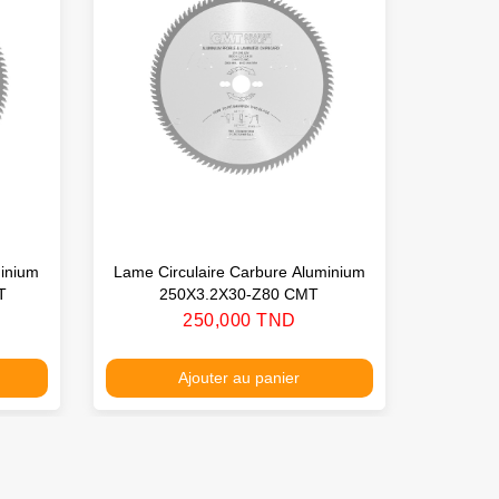
minium
Lame Circulaire Carbure Aluminium
Lame Sci
T
250X3.2X30-Z80 CMT
Prix
250,000 TND
Ajouter au panier