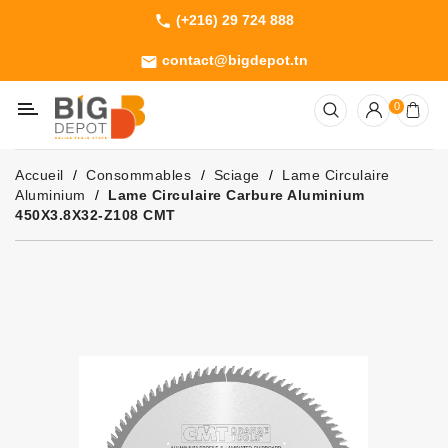
(+216) 29 724 888
phone
Catégorie
contact@bigdepot.tn
email
Machines
0
Outillage
Jardinage
Accueil
Consommables
Sciage
Lame Circulaire
Consommables
Aluminium
Lame Circulaire Carbure Aluminium
450X3.8X32-Z108 CMT