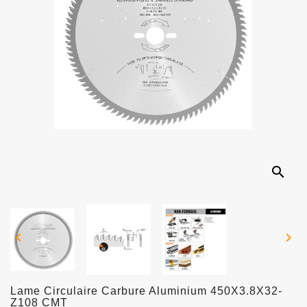
search


Lame Circulaire Carbure Aluminium 450X3.8X32-
Z108 CMT