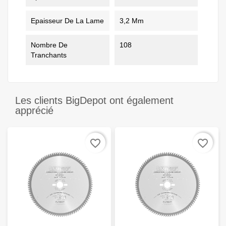
Epaisseur De La Lame
3,2 Mm
Nombre De
108
Tranchants
Les clients BigDepot ont également
apprécié
favorite_border
favorite_border