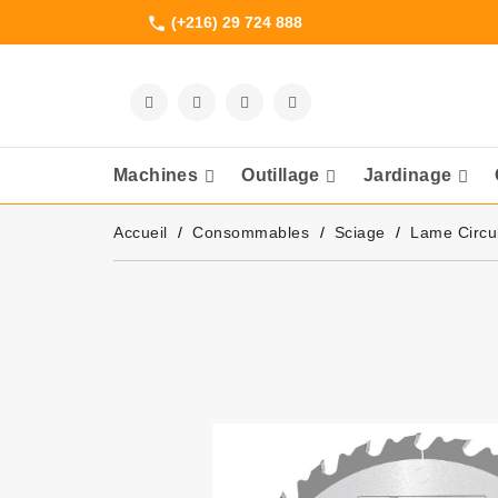
(+216) 29 724 888
phone
Machines
Outillage
Jardinage
Meuleuses Et 
Accueil
Consommables
Sciage
Lame Circul