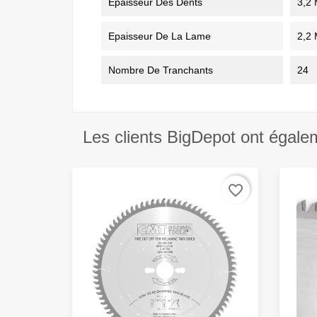
Epaisseur Des Dents
3,2
Epaisseur De La Lame
2,2
Nombre De Tranchants
24
Les clients BigDepot ont égale
favorite_border