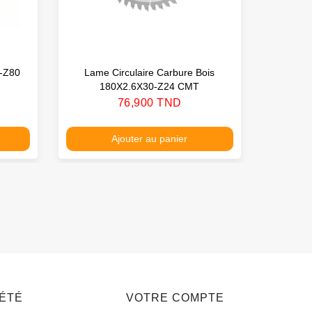
0-Z80
Lame Circulaire Carbure Bois
Lame 
180X2.6X30-Z24 CMT
3
Prix
76,900 TND
Ajouter au panier
IÉTÉ
VOTRE COMPTE