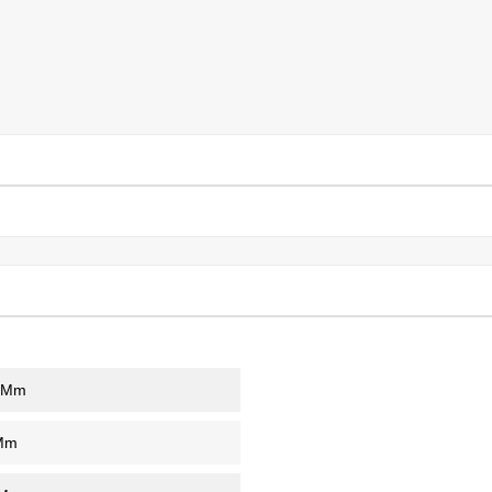
 Mm
Mm