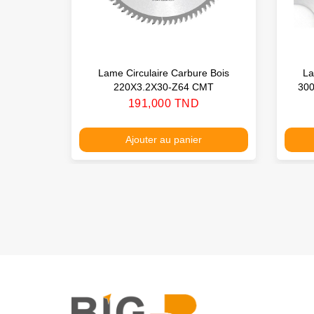
Lame Circulaire Carbure Bois
La
220X3.2X30-Z64 CMT
30
Prix
191,000 TND
Ajouter au panier