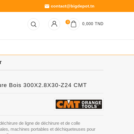
contact@bigdepot.tn
email
0
0,000 TND
T
bure Bois 300X2.8X30-Z24 CMT
déchirure de ligne de déchirure et de colle
iales, machines portables et déchiqueteuses pour