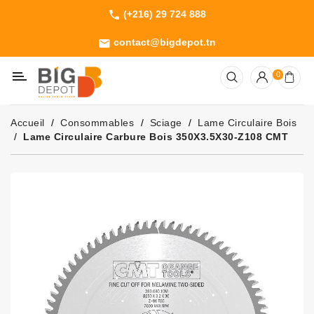
(+216) 29 724 888
phone
Catégorie
contact@bigdepot.tn
email
Machines
0
Outillage
Jardinage
Accueil
Consommables
Sciage
Lame Circulaire Bois
Consommables
Lame Circulaire Carbure Bois 350X3.5X30-Z108 CMT