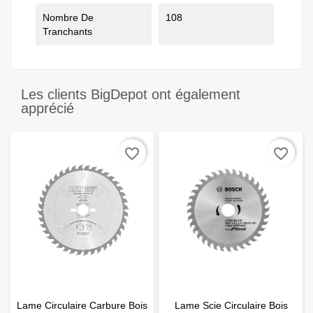
Nombre De
108
Tranchants
Les clients BigDepot ont également
apprécié
favorite_border
favorite_border
Lame Circulaire Carbure Bois
Lame Scie Circulaire Bois