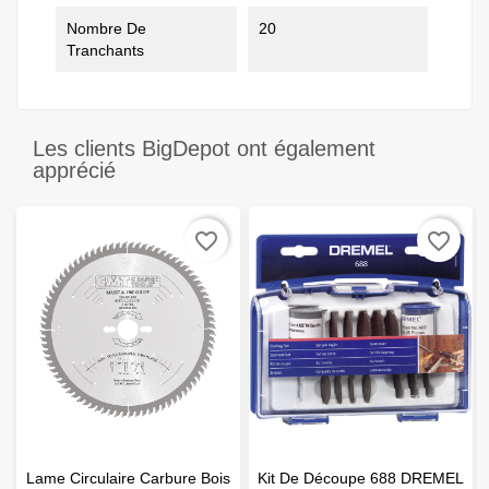
Nombre De
20
Tranchants
Les clients BigDepot ont également
apprécié
favorite_border
favorite_border
Lame Circulaire Carbure Bois
Kit De Découpe 688 DREMEL