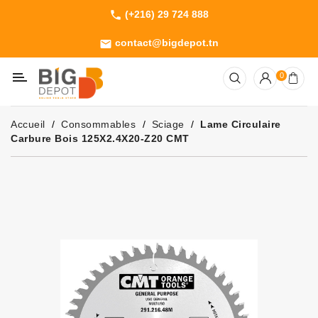
(+216) 29 724 888
phone
Catégorie
contact@bigdepot.tn
email
Machines
0
Outillage
Jardinage
Accueil
Consommables
Sciage
Lame Circulaire
Consommables
Carbure Bois 125X2.4X20-Z20 CMT