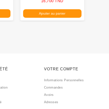
Prix
16,700 TND
Ajouter au panier
IÉTÉ
VOTRE COMPTE
Informations Personnelles
sation
Commandes
Avoirs
sé
Adresses