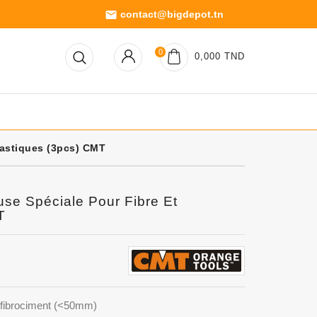
contact@bigdepot.tn
email
0
0,000 TND
lastiques (3pcs) CMT
se Spéciale Pour Fibre Et
T
 fibrociment (<50mm)