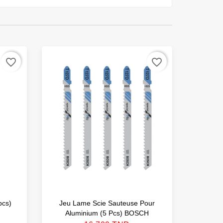
favorite_border
favorite_border
pcs)
Jeu Lame Scie Sauteuse Pour
Jeu Lam
Aluminium (5 Pcs) BOSCH