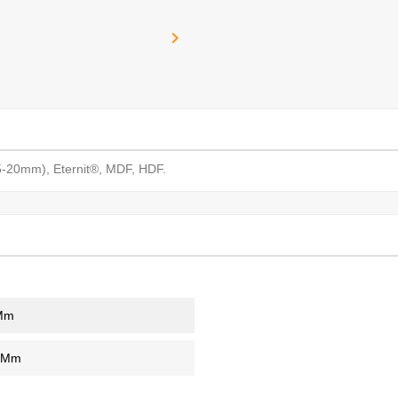

(5-20mm), Eternit®, MDF, HDF.
Mm
 Mm