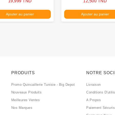
Prix
Prix
19,999 TND
12,500 TND
Ajouter au panier
Ajouter au panier
PRODUITS
NOTRE SOC
Promo Quincaillerie Tunisie - Big Depot
Livraison
Nouveaux Produits
Conditions D'utili
Meilleures Ventes
A Propos
Nos Marques
Paiement Sécuri