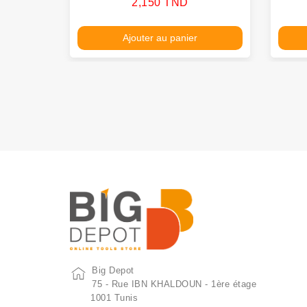
Prix
2,150 TND
Ajouter au panier
Big Depot
75 - Rue IBN KHALDOUN - 1ère étage
1001 Tunis