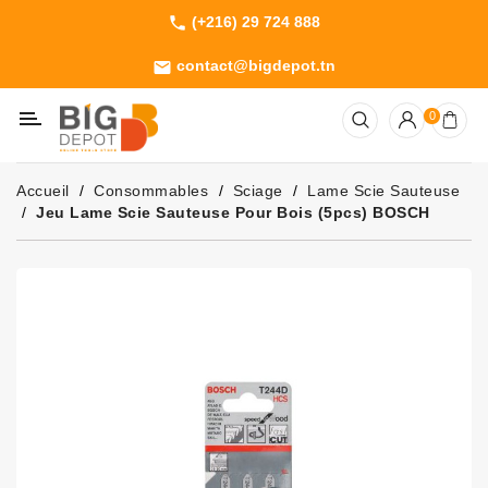
(+216) 29 724 888
phone
Catégorie
contact@bigdepot.tn
email
Machines
0
Outillage
Jardinage
Accueil
Consommables
Sciage
Lame Scie Sauteuse
Consommables
Jeu Lame Scie Sauteuse Pour Bois (5pcs) BOSCH