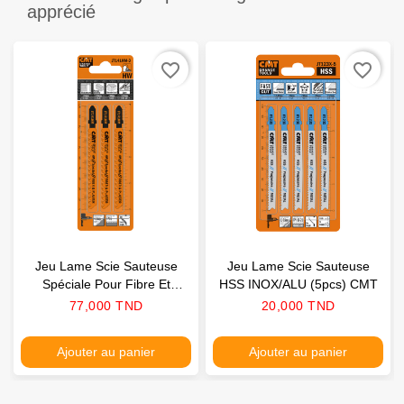
apprécié
favorite_border
favorite_border
Jeu Lame Scie Sauteuse
Jeu Lame Scie Sauteuse
Spéciale Pour Fibre Et
HSS INOX/ALU (5pcs) CMT
Plastiques (3pcs) CMT
Prix
Prix
77,000 TND
20,000 TND
Ajouter au panier
Ajouter au panier