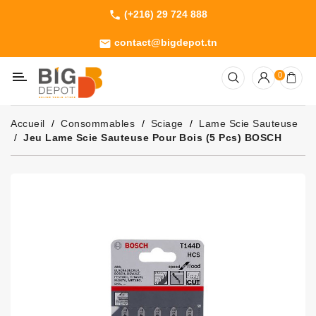
(+216) 29 724 888
phone
Catégorie
contact@bigdepot.tn
email
Machines
0
Outillage
Jardinage
Accueil
Consommables
Sciage
Lame Scie Sauteuse
Consommables
Jeu Lame Scie Sauteuse Pour Bois (5 Pcs) BOSCH