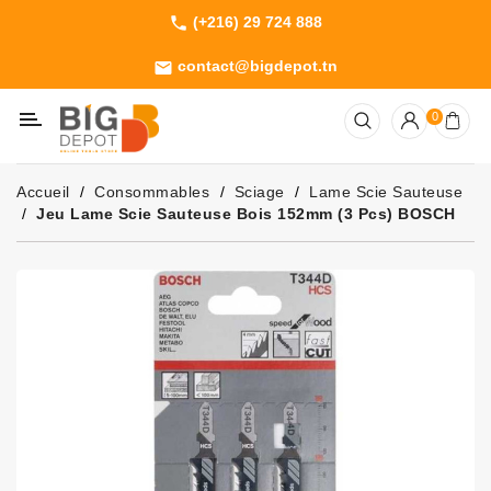
(+216) 29 724 888
phone
Catégorie
contact@bigdepot.tn
email
Machines
0
Outillage
Jardinage
Accueil
Consommables
Sciage
Lame Scie Sauteuse
Consommables
Jeu Lame Scie Sauteuse Bois 152mm (3 Pcs) BOSCH