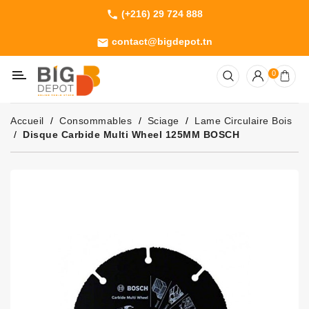
(+216) 29 724 888
phone
Catégorie
contact@bigdepot.tn
email
Machines
0
Outillage
Jardinage
Accueil
Consommables
Sciage
Lame Circulaire Bois
Consommables
Disque Carbide Multi Wheel 125MM BOSCH