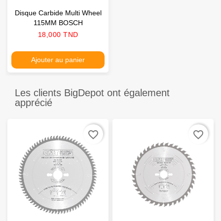
Disque Carbide Multi Wheel
115MM BOSCH
Prix
18,000 TND
Ajouter au panier
Les clients BigDepot ont également
apprécié
favorite_border
favorite_border