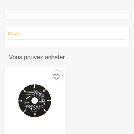
Détails
Vous pouvez acheter
favorite_border