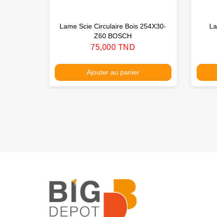
Lame Scie Circulaire Bois 254X30-
La
Z60 BOSCH
Prix
75,000 TND
Ajouter au panier