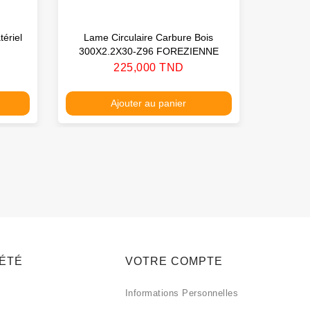
tériel
Lame Circulaire Carbure Bois
Lame 
300X2.2X30-Z96 FOREZIENNE
2
Prix
225,000 TND
Ajouter au panier
IÉTÉ
VOTRE COMPTE
Informations Personnelles