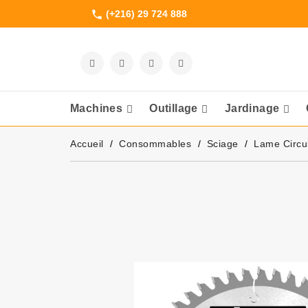
(+216) 29 724 888
phone
Machines
Outillage
Jardinage
Meuleuses Et 
Accueil
Consommables
Sciage
Lame Circul