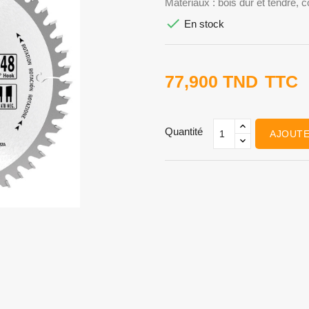
Matériaux : bois dur et tendre, 

En stock
77,900 TND
TTC
Quantité
AJOUTE