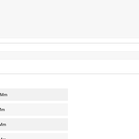
 Mm
Mm
 Mm