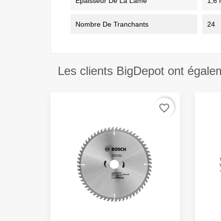
Epaisseur De La Lame
1,6
Nombre De Tranchants
24
Les clients BigDepot ont égale
favorite_border