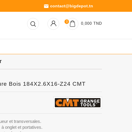
contact@bigdepot.tn
email
0
0,000 TND
T
bure Bois 184X2.6X16-Z24 CMT
gueur et transversales.
à onglet et portatives.