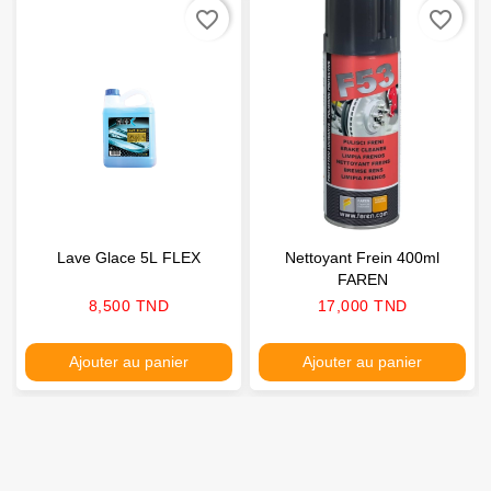
favorite_border
favorite_border
Lave Glace 5L FLEX
Nettoyant Frein 400ml
FAREN
Prix
Prix
8,500 TND
17,000 TND
Ajouter au panier
Ajouter au panier