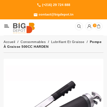
(+216) 29 724 888
phone
Catégorie
contact@bigdepot.tn
email
Machines
0
Outillage
Jardinage
Accueil
Consommables
Lubrifiant Et Graisse
Pompe
Consommables
À Graisse 500CC HARDEN