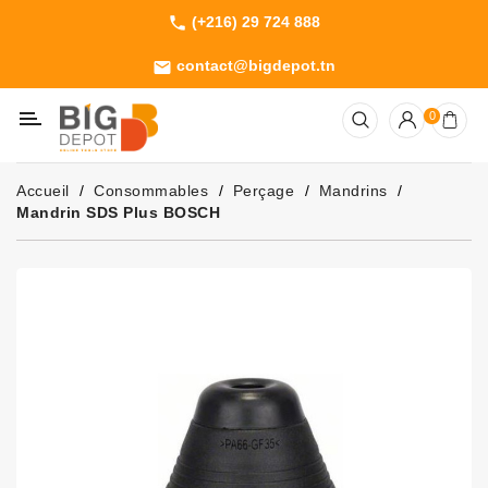
(+216) 29 724 888
phone
Catégorie
contact@bigdepot.tn
email
Machines
0
Outillage
Jardinage
Accueil
Consommables
Perçage
Mandrins
Consommables
Mandrin SDS Plus BOSCH