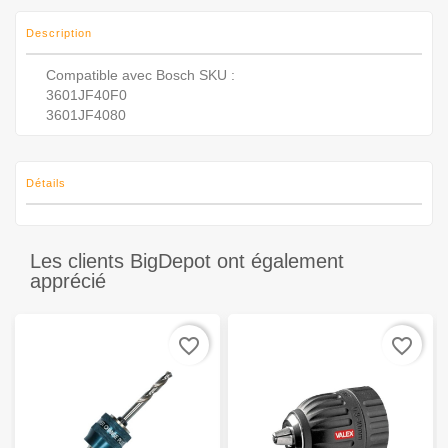
Description
Compatible avec Bosch SKU :
3601JF40F0
3601JF4080
Détails
Les clients BigDepot ont également
apprécié
favorite_border
favorite_border