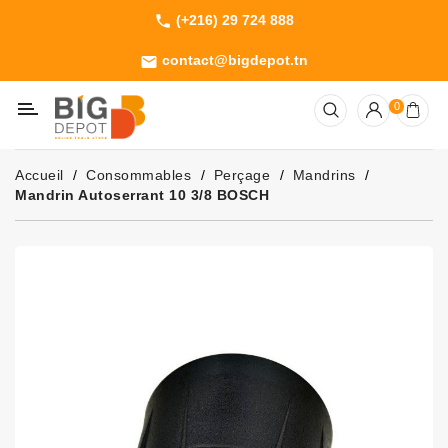
(+216) 29 724 888
phone
Catégorie
contact@bigdepot.tn
email
Machines
0
Outillage
Jardinage
Accueil
Consommables
Perçage
Mandrins
Consommables
Mandrin Autoserrant 10 3/8 BOSCH