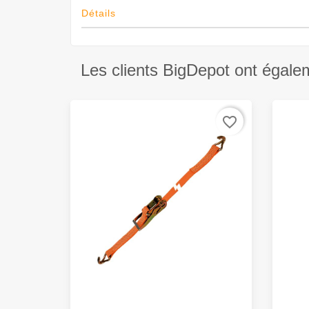
Détails
Les clients BigDepot ont égale
favorite_border