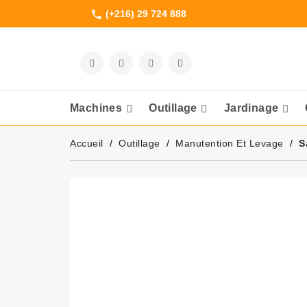
(+216) 29 724 888
phone
Machines
Outillage
Jardinage
Meuleuses Et 
Accueil
Outillage
Manutention Et Levage
S