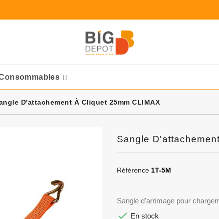
Consommables
Ponceuses Pneumatique
angle D'attachement À Cliquet 25mm CLIMAX
Sangle D'attachemen
Référence
1T-5M
Sangle d'arrimage pour charge

En stock