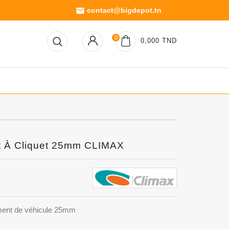
contact@bigdepot.tn
email
0
0,000 TND
t À Cliquet 25mm CLIMAX
ment de véhicule 25mm