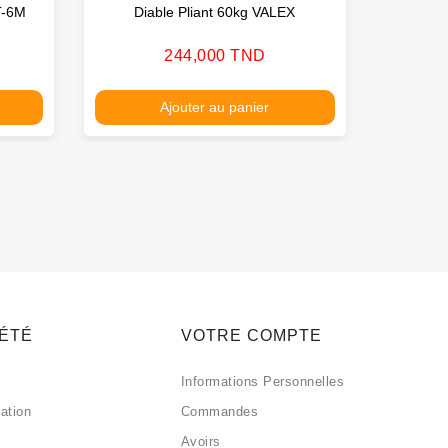
T-6M
Diable Pliant 60kg VALEX
Roue G
Prix
244,000 TND
Ajouter au panier
IÉTÉ
VOTRE COMPTE
Informations Personnelles
sation
Commandes
Avoirs