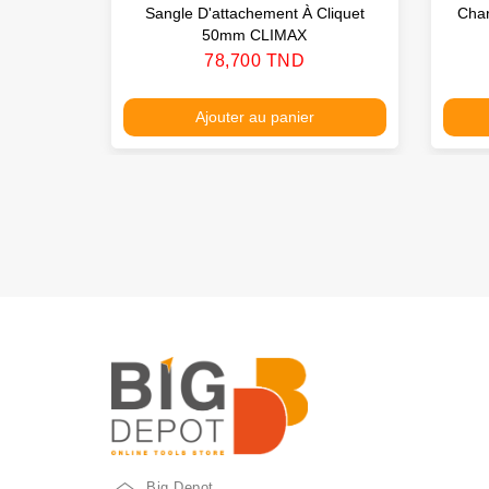
Sangle D'attachement À Cliquet
Char
50mm CLIMAX
Prix
78,700 TND
Ajouter au panier
Big Depot