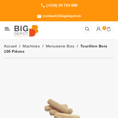
(+216) 29 724 888
phone
Catégorie
contact@bigdepot.tn
email
Machines
0
Outillage
Jardinage
Accueil
Machines
Menuiserie Bois
Tourillon Bois
Consommables
100 Pièces