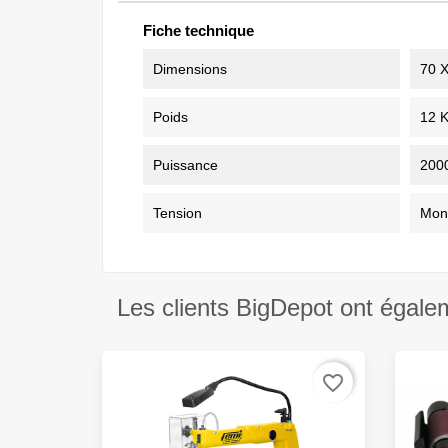
Fiche technique
Dimensions
70 
Poids
12 
Puissance
200
Tension
Mon
Les clients BigDepot ont égale
favorite_border