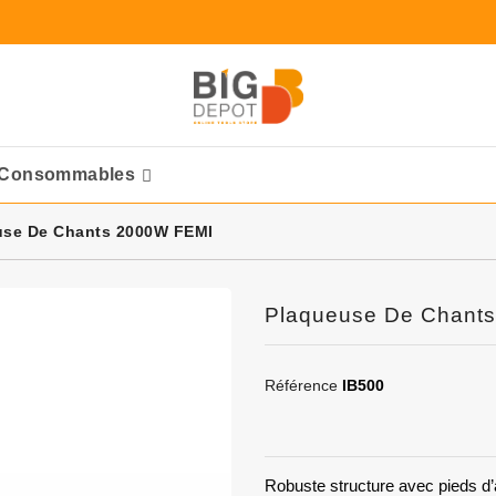
Consommables
Ponceuses Pneumatique
use De Chants 2000W FEMI
Plaqueuse De Chant
Référence
IB500
Robuste structure avec pieds d’a