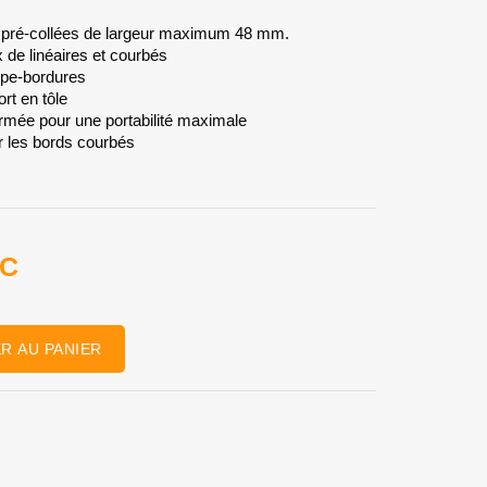
s pré-collées de largeur maximum 48 mm.
x de linéaires et courbés
upe-bordures
rt en tôle
rmée pour une portabilité maximale
r les bords courbés
TC
R AU PANIER