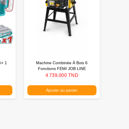
i+ 1
Machine Combinée À Bois 6
Scie 
Fonctions FEMI JOB LINE
Prix
4 739,000 TND
Ajouter au panier