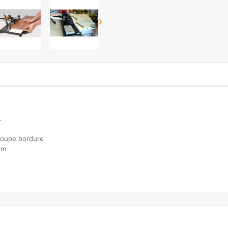

.
coupe bordure
 mm