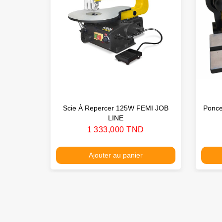
Scie À Repercer 125W FEMI JOB
Ponc
LINE
Prix
1 333,000 TND
Ajouter au panier