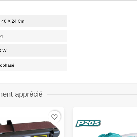
X 40 X 24 Cm
Kg
0 W
ophasé
ment apprécié
favorite_border