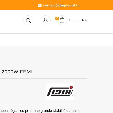
contact@bigdepot.tn
email
0
0,000 TND
s 2000W FEMI
ppui réglables pour une grande stabilité durant le