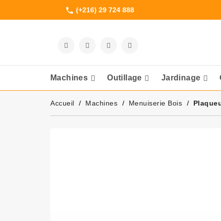
(+216) 29 724 888
phone
Machines
Outillage
Jardinage
Meuleuses Et 
Accueil
Machines
Menuiserie Bois
Plaque