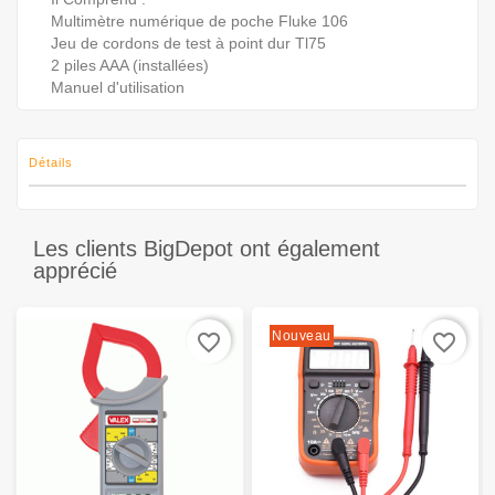
Multimètre numérique de poche Fluke 106
Jeu de cordons de test à point dur Tl75
2 piles AAA (installées)
Manuel d'utilisation
Détails
Les clients BigDepot ont également
apprécié
Nouveau
favorite_border
favorite_border