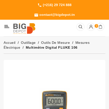
(+216) 29 724 888
phone
Catégorie
contact@bigdepot.tn
email
Machines
0
Outillage
Jardinage
Accueil
Outillage
Outils De Mesure
Mesures
Consommables
Électrique
Multimètre Digital FLUKE 106