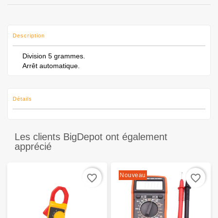
Description
Division 5 grammes.
Arrêt automatique.
Détails
Les clients BigDepot ont également
apprécié
Nouveau
favorite_border
favorite_border