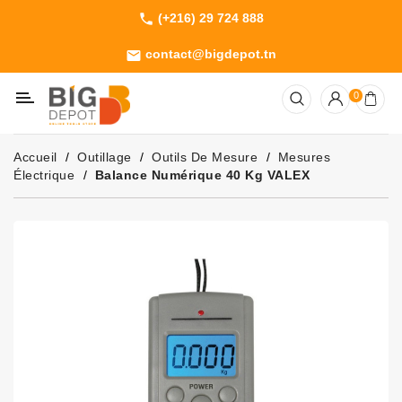
(+216) 29 724 888
phone
Catégorie
contact@bigdepot.tn
email
Machines
0
Outillage
Jardinage
Accueil
Outillage
Outils De Mesure
Mesures
Consommables
Électrique
Balance Numérique 40 Kg VALEX