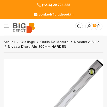
(+216) 29 724 888
phone
Catégorie
contact@bigdepot.tn
email
Machines
0
Outillage
Jardinage
Accueil
Outillage
Outils De Mesure
Niveaux À Bulle
Consommables
Niveau D'eau Alu 800mm HARDEN