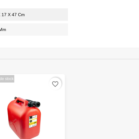
X 17 X 47 Cm
 Mm
de stock
favorite_border