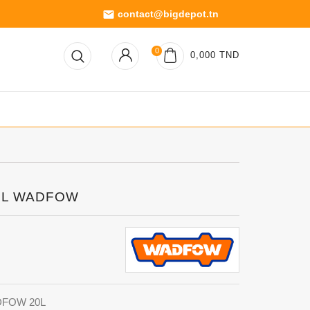
contact@bigdepot.tn
email
0
0,000 TND
 20L WADFOW
WADFOW 20L