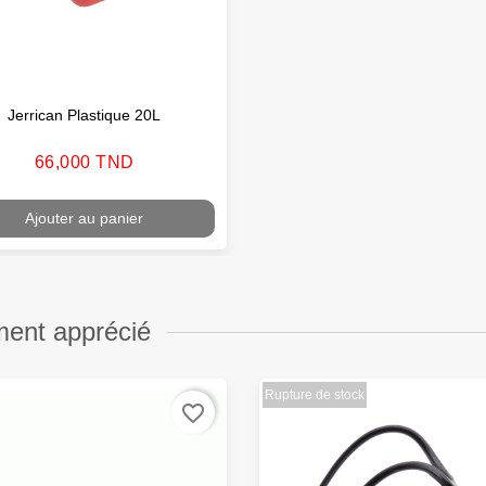
Jerrican Plastique 20L
Prix
66,000 TND
Ajouter au panier
ment apprécié
Rupture de stock
favorite_border