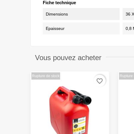
Fiche technique
Dimensions
36 
Epaisseur
0,8
Vous pouvez acheter
Rupture de stock
Rupture 
favorite_border