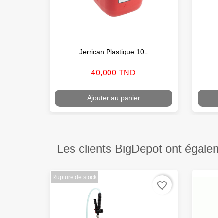
Jerrican Plastique 10L
Prix
40,000 TND
Ajouter au panier
Les clients BigDepot ont égale
Rupture de stock
favorite_border