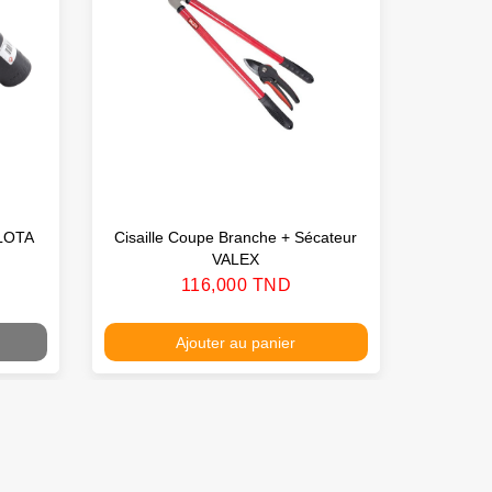
LLOTA
Cisaille Coupe Branche + Sécateur
Pla
VALEX
Prix
116,000 TND
Ajouter au panier