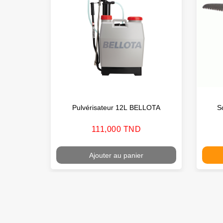
Pulvérisateur 12L BELLOTA
S
Prix
111,000 TND
Ajouter au panier