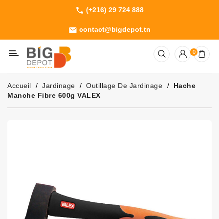
(+216) 29 724 888
phone
Catégorie
contact@bigdepot.tn
email
Machines
0
Outillage
Jardinage
Accueil
Jardinage
Outillage De Jardinage
Hache
Consommables
Manche Fibre 600g VALEX