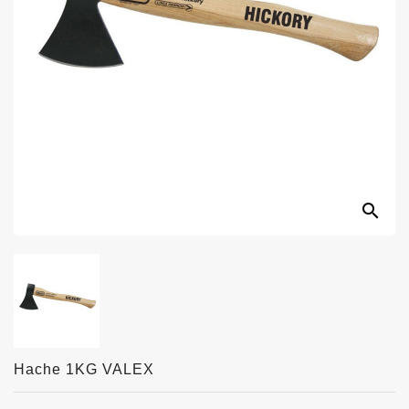
search
Hache 1KG VALEX