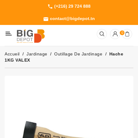
(+216) 29 724 888
phone
Catégorie
contact@bigdepot.tn
email
Machines
0
Outillage
Jardinage
Accueil
Jardinage
Outillage De Jardinage
Hache
Consommables
1KG VALEX