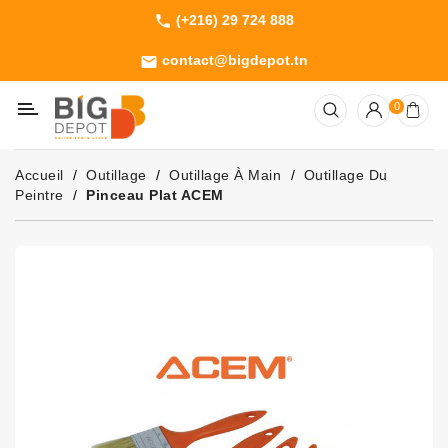
(+216) 29 724 888
phone
Catégorie
contact@bigdepot.tn
email
Machines
0
Outillage
Jardinage
Accueil
Outillage
Outillage À Main
Outillage Du
Consommables
Peintre
Pinceau Plat ACEM