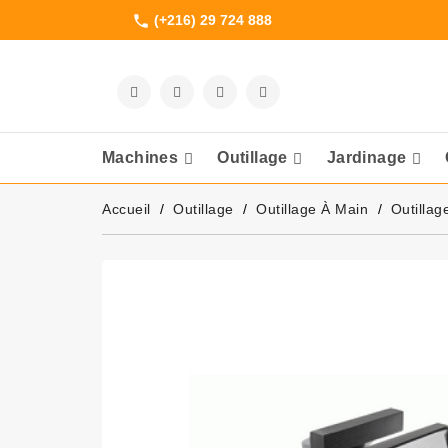
(+216) 29 724 888
phone
Machines
Outillage
Jardinage
Meuleuses Et 
Accueil
Outillage
Outillage À Main
Outillag