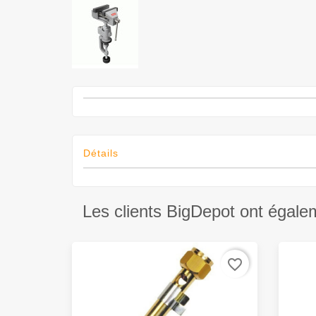
Détails
Les clients BigDepot ont égale
favorite_border