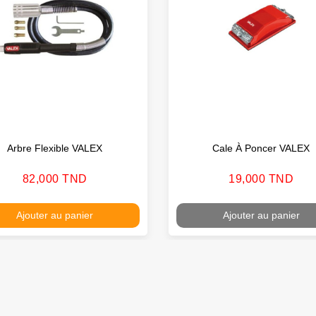
Arbre Flexible VALEX
Cale À Poncer VALEX
Prix
Prix
82,000 TND
19,000 TND
Ajouter au panier
Ajouter au panier