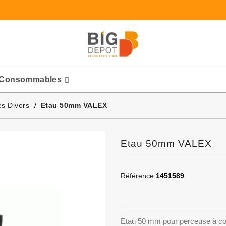
Consommables
Ponceuses Pneumatique
es Divers
Etau 50mm VALEX
Etau 50mm VALEX
Référence
1451589
Etau 50 mm pour perceuse à c