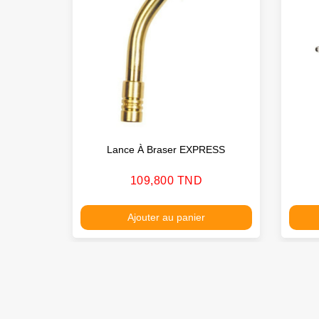
Lance À Braser EXPRESS
Prix
109,800 TND
Ajouter au panier