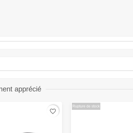
ment apprécié
Rupture de stock
favorite_border