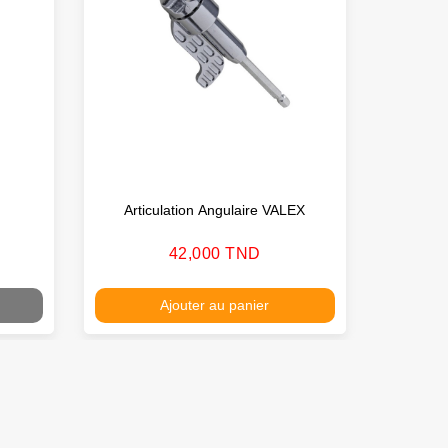
Articulation Angulaire VALEX
Gouge 
Prix
42,000 TND
Ajouter au panier