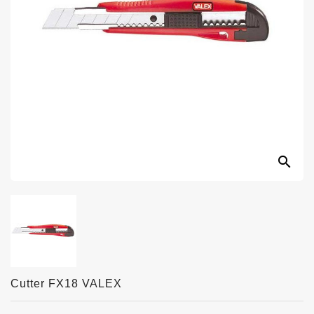
search
Cutter FX18 VALEX