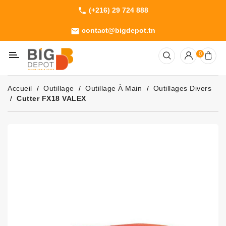
(+216) 29 724 888
phone
Catégorie
contact@bigdepot.tn
email
Machines
0
Outillage
Jardinage
Accueil
Outillage
Outillage À Main
Outillages Divers
Consommables
Cutter FX18 VALEX