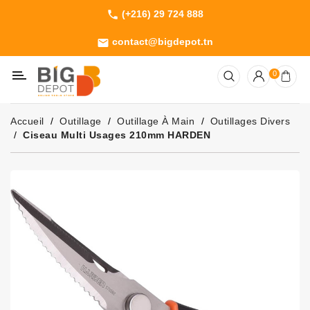
(+216) 29 724 888
phone
Catégorie
contact@bigdepot.tn
email
Machines
0
Outillage
Jardinage
Accueil
Outillage
Outillage À Main
Outillages Divers
Consommables
Ciseau Multi Usages 210mm HARDEN